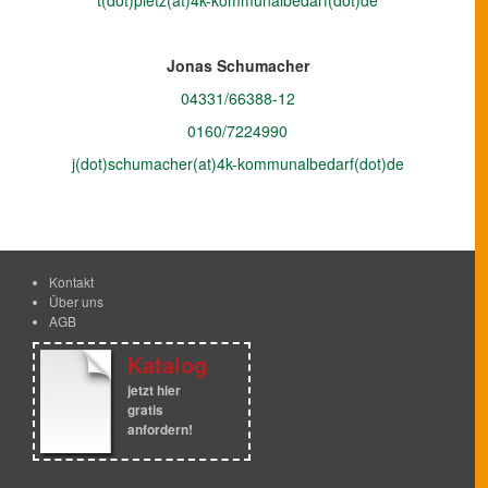
t(dot)pletz(at)4k-kommunalbedarf(dot)de
Jonas Schumacher
04331/66388-12
0160/7224990
j(dot)schumacher(at)4k-kommunalbedarf(dot)de
Kontakt
Über uns
AGB
Katalog
jetzt hier
gratis
anfordern!