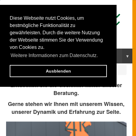
kompetent
konstant
Diese Webseite nutzt Cookies, um
komplett
kommunal
bestmögliche Funktionalität zu
gewährleisten. Durch die weitere Nutzung
der Webseite stimmen Sie der Verwendung
von Cookies zu.
Navigation
▾
Weitere Informationen zum Datenschutz.
ÜBER UNS
>
Unser Team
Ausblenden
Entdecken Sie die Gesichter hinter unserer
Beratung.
Gerne stehen wir Ihnen mit unserem Wissen,
unserer Dynamik und Erfahrung zur Seite.